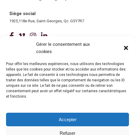
Siège social
1925,118e Rue, Saint-Georges, Qc G5Y7R7
(ce lien ouvre dans une nouvelle fenê
(ce lien ouvre dans une nouvelle 
(ce lien ouvre dans une nouvel
(ce lien ouvre dans une no
Gérer le consentement aux
cookies
Tous droits réservés © 2026 Centre de services scolaire de la
Beauce-Etchemin
Politique de confidentialité
|
Accessibilité
Pour offrir les meilleures expériences, nous utilisons des technologies
telles que les cookies pour stocker et/ou accéder aux informations des
Conception site web : Ubéo solutions web
(ce lien ouvre dans une nouvelle 
appareils. Le fait de consentir à ces technologies nous permettra de
traiter des données telles que le comportement de navigation ou les ID
uniques sur ce site. Le fait de ne pas consentir ou de retirer son
consentement peut avoir un effet négatif sur certaines caractéristiques
et fonctions.
Accepter
Refuser
© Gouvernement du Québec, 2026