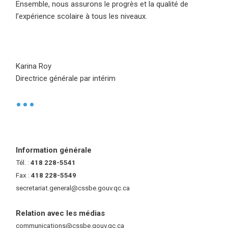
Ensemble, nous assurons le progrès et la qualité de
l’expérience scolaire à tous les niveaux.
Karina Roy
Directrice générale par intérim
•
Information générale
Tél. :
418 228-5541
Fax :
418 228-5549
secretariat.general@cssbe.gouv.qc.ca
(ce lien ouvre dans une nouvelle 
Relation avec les médias
communications@cssbe.gouv.qc.ca
(ce lien ouvre dans une nouvelle fe