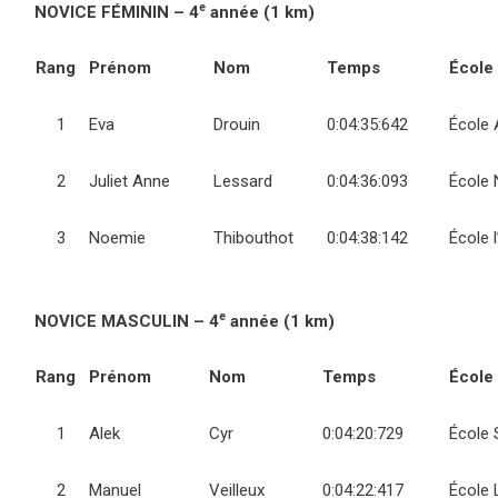
e
NOVICE FÉMININ – 4
année (1 km)
Rang
Prénom
Nom
Temps
École
1
Eva
Drouin
0:04:35:642
École 
2
Juliet Anne
Lessard
0:04:36:093
École
3
Noemie
Thibouthot
0:04:38:142
École 
e
NOVICE MASCULIN – 4
année (1 km)
Rang
Prénom
Nom
Temps
École
1
Alek
Cyr
0:04:20:729
École 
2
Manuel
Veilleux
0:04:22:417
École 