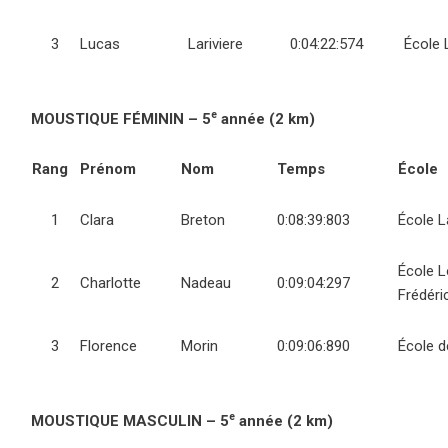
3
Lucas
Lariviere
0:04:22:574
École 
e
MOUSTIQUE FÉMININ – 5
année (2 km)
Rang
Prénom
Nom
Temps
École
1
Clara
Breton
0:08:39:803
École L
École L
2
Charlotte
Nadeau
0:09:04:297
Frédéri
3
Florence
Morin
0:09:06:890
École d
e
MOUSTIQUE MASCULIN – 5
année (2 km)