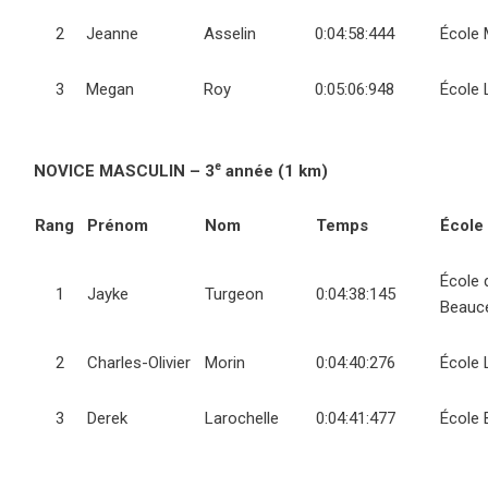
2
Jeanne
Asselin
0:04:58:444
École 
3
Megan
Roy
0:05:06:948
École 
e
NOVICE MASCULIN – 3
année (1 km)
Rang
Prénom
Nom
Temps
École
École 
1
Jayke
Turgeon
0:04:38:145
Beauce
2
Charles-Olivier
Morin
0:04:40:276
École 
3
Derek
Larochelle
0:04:41:477
École 