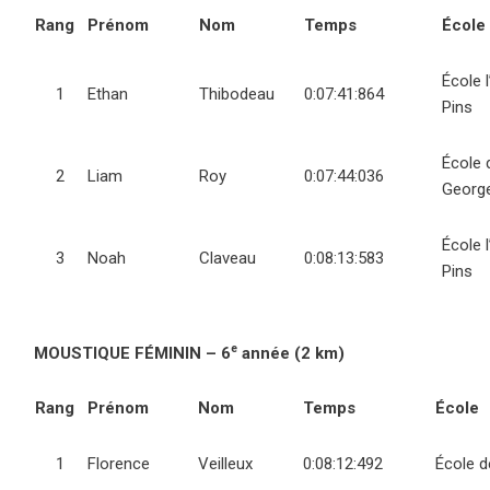
Rang
Prénom
Nom
Temps
École
École 
1
Ethan
Thibodeau
0:07:41:864
Pins
École 
2
Liam
Roy
0:07:44:036
Georg
École 
3
Noah
Claveau
0:08:13:583
Pins
e
MOUSTIQUE FÉMININ – 6
année (2 km)
Rang
Prénom
Nom
Temps
École
1
Florence
Veilleux
0:08:12:492
École d