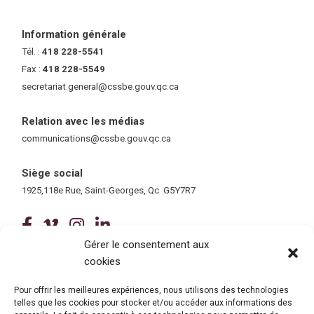
Information générale
Tél. :
418 228-5541
Fax :
418 228-5549
secretariat.general@cssbe.gouv.qc.ca
(ce lien ouvre dans une nouvelle 
Relation avec les médias
communications@cssbe.gouv.qc.ca
(ce lien ouvre dans une nouvelle fe
Siège social
1925,118e Rue, Saint-Georges, Qc G5Y7R7
(ce lien ouvre dans une nouvelle fenê
(ce lien ouvre dans une nouvelle 
(ce lien ouvre dans une nouvel
(ce lien ouvre dans une no
Gérer le consentement aux
cookies
Tous droits réservés © 2026 Centre de services scolaire de la
Beauce-Etchemin
Politique de confidentialité
|
Accessibilité
Pour offrir les meilleures expériences, nous utilisons des technologies
Conception site web : Ubéo solutions web
(ce lien ouvre dans une nouvelle 
telles que les cookies pour stocker et/ou accéder aux informations des