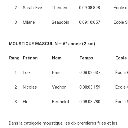
2
Sarah-Eve
Therrien
0:09:08:898
École d
3
Milane
Beaudoin
0:09:10:657
École S
e
MOUSTIQUE MASCULIN – 6
année (2 km)
Rang
Prénon
Nom
Temps
École
1
Loik
Pare
0:08:02:037
École 
2
Nicolas
Vachon
0:08:03:159
École 
3
Eli
Berthelot
0:08:03:780
École 
Dans la catégorie moustique, les dix premières filles et les