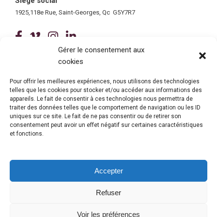
Siège social
1925,118e Rue, Saint-Georges, Qc G5Y7R7
(ce lien ouvre dans une nouvelle fenê
(ce lien ouvre dans une nouvelle 
(ce lien ouvre dans une nouvel
(ce lien ouvre dans une no
Gérer le consentement aux
cookies
Tous droits réservés © 2026 Centre de services scolaire de la
Beauce-Etchemin
Politique de confidentialité
|
Accessibilité
Pour offrir les meilleures expériences, nous utilisons des technologies
telles que les cookies pour stocker et/ou accéder aux informations des
Conception site web : Ubéo solutions web
(ce lien ouvre dans une nouvelle 
appareils. Le fait de consentir à ces technologies nous permettra de
traiter des données telles que le comportement de navigation ou les ID
uniques sur ce site. Le fait de ne pas consentir ou de retirer son
consentement peut avoir un effet négatif sur certaines caractéristiques
et fonctions.
Accepter
Refuser
© Gouvernement du Québec, 2026
Voir les préférences