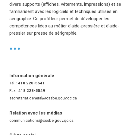
divers supports (affiches, vêtements, impressions) et se
familiarisent avec les logiciels et techniques utilisés en
sérigraphie. Ce profil leur permet de développer les
compétences liées au métier d’aide-pressière et d’aide-
pressier sur presse de sérigraphie.
•
Information générale
Tél. :
418 228-5541
Fax :
418 228-5549
secretariat.general@cssbe.gouv.qc.ca
(ce lien ouvre dans une nouvelle 
Relation avec les médias
communications@cssbe.gouv.qc.ca
(ce lien ouvre dans une nouvelle fe