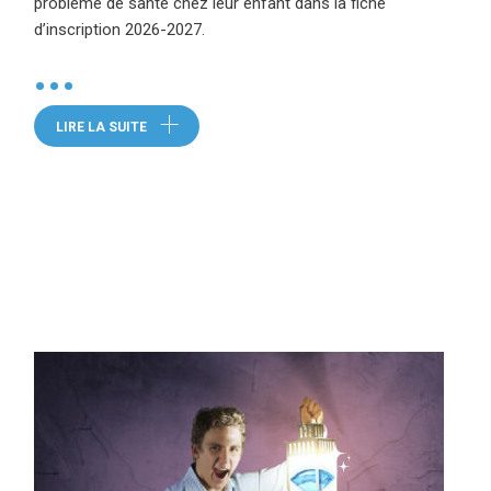
problème de santé chez leur enfant dans la fiche
Le C
d’inscription 2026-2027.
(CSS
offr
•
•
LIRE LA SUITE
L