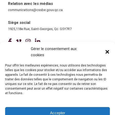
Relation avec les médias
communications@cssbe.gouv.qc.ca
(ce lien ouvre dans une nouvelle fe
Siège social
1925,118e Rue, Saint-Georges, Qc G5Y7R7
(ce lien ouvre dans une nouvelle fenê
(ce lien ouvre dans une nouvelle 
(ce lien ouvre dans une nouvel
(ce lien ouvre dans une no
Gérer le consentement aux
cookies
Tous droits réservés © 2026 Centre de services scolaire de la
Beauce-Etchemin
Politique de confidentialité
|
Accessibilité
Pour offrir les meilleures expériences, nous utilisons des technologies
Conception site web : Ubéo solutions web
(ce lien ouvre dans une nouvelle 
telles que les cookies pour stocker et/ou accéder aux informations des
appareils. Le fait de consentir à ces technologies nous permettra de
traiter des données telles que le comportement de navigation ou les ID
uniques sur ce site. Le fait de ne pas consentir ou de retirer son
consentement peut avoir un effet négatif sur certaines caractéristiques
et fonctions.
Accepter