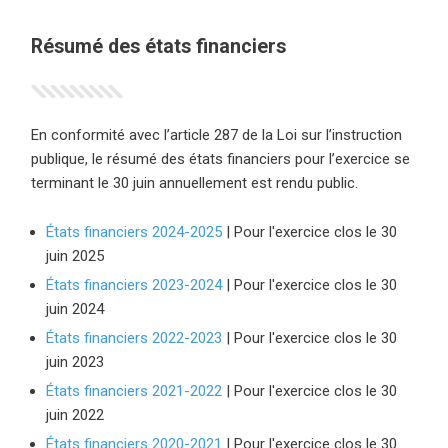
Résumé des états financiers
En conformité avec l’article 287 de la Loi sur l’instruction
publique, le résumé des états financiers pour l’exercice se
terminant le 30 juin annuellement est rendu public.
États financiers 2024-2025
(ce lien ouvre dans une nouvelle f
| Pour l'exercice clos le 30
juin 2025
États financiers 2023-2024
(ce lien ouvre dans une nouvelle f
| Pour l'exercice clos le 30
juin 2024
États financiers 2022-2023
(ce lien ouvre dans une nouvelle f
| Pour l'exercice clos le 30
juin 2023
États financiers 2021-2022
(ce lien ouvre dans une nouvelle f
| Pour l'exercice clos le 30
juin 2022
États financiers 2020-2021
(ce lien ouvre dans une nouvelle f
| Pour l'exercice clos le 30