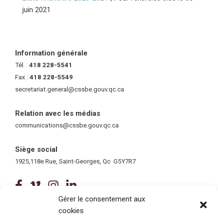
juin 2021
Information générale
Tél. :
418 228-5541
Fax :
418 228-5549
secretariat.general@cssbe.gouv.qc.ca
(ce lien ouvre dans une nouvelle 
Relation avec les médias
communications@cssbe.gouv.qc.ca
(ce lien ouvre dans une nouvelle fe
Siège social
1925,118e Rue, Saint-Georges, Qc G5Y7R7
(ce lien ouvre dans une nouvelle fenê
(ce lien ouvre dans une nouvelle 
(ce lien ouvre dans une nouvel
(ce lien ouvre dans une no
Gérer le consentement aux
cookies
Tous droits réservés © 2026 Centre de services scolaire de la