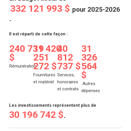
332 121 993 $
pour 2025-2026
.
Il est réparti de cette façon :
240 731 420
19
40
31
$
251
812
326
272 $
737 $
564
Rémunération
$
Fournitures
Services,
et matériel
honoraires
Autres
et contrats
dépenses
Les investissements représentent plus de
30 196 742 $
.