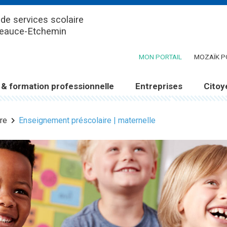
de services scolaire
Beauce-Etchemin
(CE LIEN OUV
MON PORTAIL
MOZAÏK P
 & formation professionnelle
Entreprises
Citoy
re
Enseignement préscolaire | maternelle