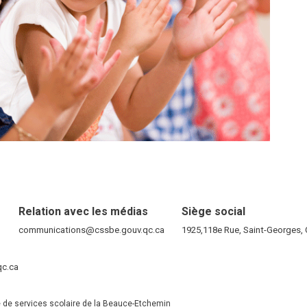
Relation avec les médias
Siège social
RE)
communications@cssbe.gouv.qc.ca
(ce lien ouvre dans une nouvelle fen
1925,118e Rue, Saint-Georges
ELLE FENÊTRE)
qc.ca
(ce lien ouvre dans une nouvelle fenêtre)
VELLE FENÊTRE)
 de services scolaire de la Beauce-Etchemin