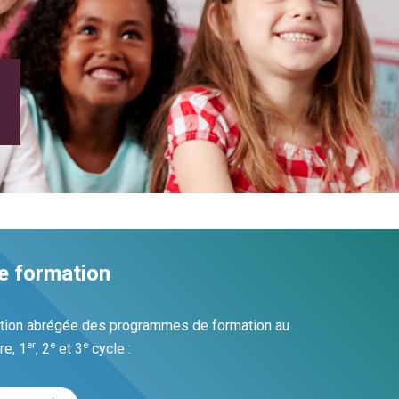
 formation
mation abrégée des programmes de formation au
er
e
e
re, 1
, 2
et 3
cycle :