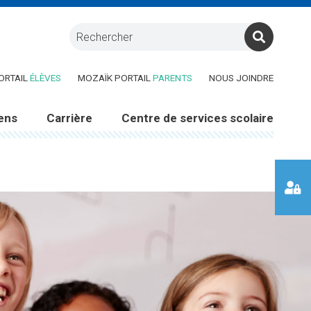
RE DANS UNE NOUVELLE FENÊTRE)
(CE LIEN OUVRE DANS UNE NOUVELLE FENÊTRE)
(CE LIEN OUVRE DANS UNE 
ORTAIL
ÉLÈVES
MOZAÏK PORTAIL
PARENTS
NOUS JOINDRE
ens
Carrière
Centre de services scolaire