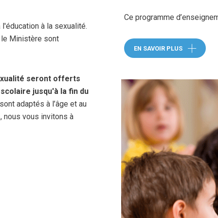
Ce programme d’enseigneme
l'éducation à la sexualité.
le Ministère sont
EN SAVOIR PLUS
xualité seront offerts
colaire jusqu'à la fin du
s sont adaptés à l’âge et au
, nous vous invitons à
e lien ouvre dans une nouvelle fenêtre)