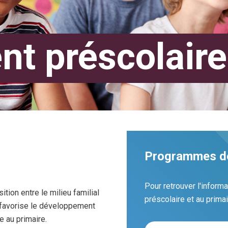
t préscolaire
Programmes de
Pour retrouver l'infor
ition entre le milieu familial
préscolaire et au primai
n favorise le développement
e au primaire.