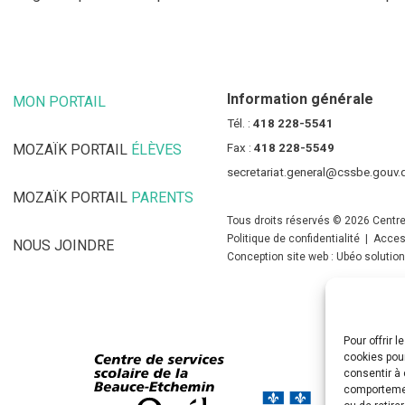
Information générale
MON PORTAIL
(CE LIEN OUVRE DANS UNE NOUVELLE FENÊT
Tél. :
418 228-5541
MOZAÏK PORTAIL
ÉLÈVES
(CE LIEN OUVRE DANS UNE NOUV
Fax :
418 228-5549
secretariat.general@cssbe.gouv.
MOZAÏK PORTAIL
PARENTS
(CE LIEN OUVRE DANS UNE NOU
Tous droits réservés © 2026 Centre
Politique de confidentialité
|
Access
NOUS JOINDRE
Conception site web : Ubéo solutio
Pour offrir 
cookies pour
consentir à 
comportement