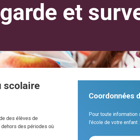
garde et surv
 scolaire
Coordonnées d
Pour toute information 
rde des élèves de
l'école de votre enfant 
en dehors des périodes où