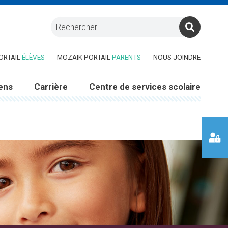
RE DANS UNE NOUVELLE FENÊTRE)
(CE LIEN OUVRE DANS UNE NOUVELLE FENÊTRE)
(CE LIEN OUVRE DANS UNE 
ORTAIL
ÉLÈVES
MOZAÏK PORTAIL
PARENTS
NOUS JOINDRE
ens
Carrière
Centre de services scolaire