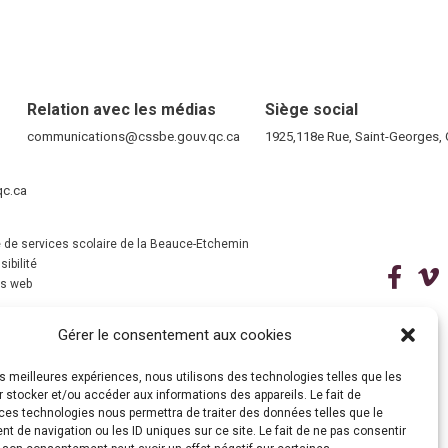
Relation avec les médias
Siège social
RE)
communications@cssbe.gouv.qc.ca
(ce lien ouvre dans une nouvelle fen
1925,118e Rue, Saint-Georges
ELLE FENÊTRE)
qc.ca
(ce lien ouvre dans une nouvelle fenêtre)
VELLE FENÊTRE)
 de services scolaire de la Beauce-Etchemin
ibilité
(ce 
ns web
(ce lien ouvre dans une nouvelle fenêtre)
Gérer le consentement aux cookies
les meilleures expériences, nous utilisons des technologies telles que les
 stocker et/ou accéder aux informations des appareils. Le fait de
ces technologies nous permettra de traiter des données telles que le
 de navigation ou les ID uniques sur ce site. Le fait de ne pas consentir