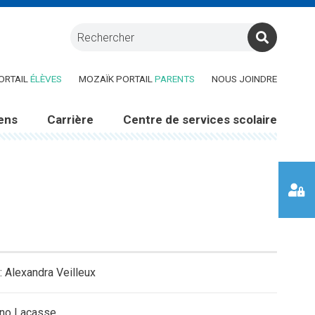
RE DANS UNE NOUVELLE FENÊTRE)
(CE LIEN OUVRE DANS UNE NOUVELLE FENÊTRE)
(CE LIEN OUVRE DANS UNE 
ORTAIL
ÉLÈVES
MOZAÏK PORTAIL
PARENTS
NOUS JOINDRE
ens
Carrière
Centre de services scolaire
: Alexandra Veilleux
uno Lacasse