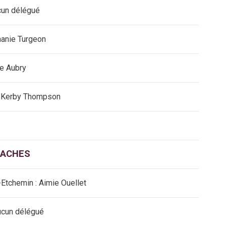
ucun délégué
phanie Turgeon
re Aubry
 : Kerby Thompson
LACHES
Etchemin : Aimie Ouellet
Aucun délégué