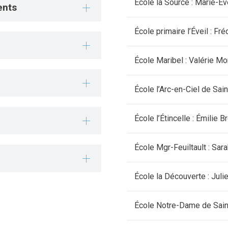
École la Source : Marie-È
ents
École primaire l’Éveil : Fr
École Maribel : Valérie Mo
École l’Arc-en-Ciel de Sai
École l’Étincelle : Émilie B
École Mgr-Feuiltault : Sara
École la Découverte : Jul
École Notre-Dame de Saint