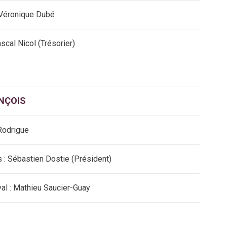
 Véronique Dubé
cal Nicol (Trésorier)
NÇOIS
 Rodrigue
 : Sébastien Dostie (Président)
al : Mathieu Saucier-Guay