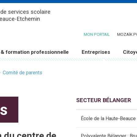
de services scolaire
Beauce-Etchemin
(CE LIEN OUV
MON PORTAIL
MOZAÏK P
 & formation professionnelle
Entreprises
Citoy
Comité de parents
SECTEUR BÉLANGER
ts
École de la Haute-Beauce 
 du centre de
Polyvalente Bélanger : Br