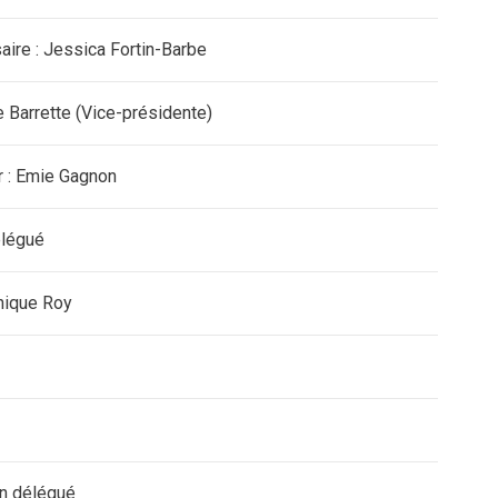
ire : Jessica Fortin-Barbe
e Barrette (Vice-présidente)
r : Emie Gagnon
élégué
onique Roy
un délégué