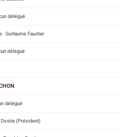
cun délégué
 : Guillaume Faucher
cun délégué
ACHON
un délégué
n Dostie (Président)