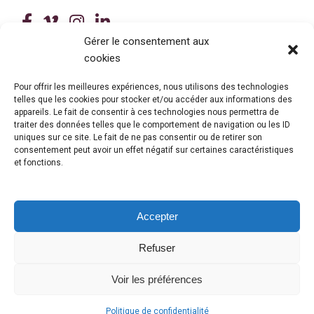
(ce lien ouvre dans une nouvelle fenê
(ce lien ouvre dans une nouvelle 
(ce lien ouvre dans une nouvel
(ce lien ouvre dans une no
Gérer le consentement aux
cookies
Tous droits réservés © 2026 Centre de services scolaire de la
Beauce-Etchemin
Politique de confidentialité
|
Accessibilité
Pour offrir les meilleures expériences, nous utilisons des technologies
Conception site web : Ubéo solutions web
(ce lien ouvre dans une nouvelle 
telles que les cookies pour stocker et/ou accéder aux informations des
appareils. Le fait de consentir à ces technologies nous permettra de
traiter des données telles que le comportement de navigation ou les ID
uniques sur ce site. Le fait de ne pas consentir ou de retirer son
consentement peut avoir un effet négatif sur certaines caractéristiques
et fonctions.
Accepter
Refuser
© Gouvernement du Québec, 2026
Voir les préférences
Politique de confidentialité
OFFICE 365
(CE LIEN OUVRE DANS UNE NOUVELLE FENÊTRE)
/
INTRANET
(CE LIEN OUVRE DANS UNE NOUVELLE FENÊTRE)
/
MES RELEVÉS
(CE LIEN OUVRE DANS UNE NOUVELLE F
/
CENTRE D'IDENTITÉ
(CE LIEN OUVRE 