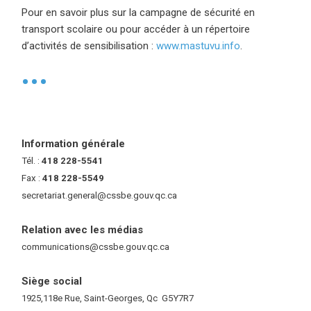
Pour en savoir plus sur la campagne de sécurité en
transport scolaire ou pour accéder à un répertoire
d’activités de sensibilisation :
www.mastuvu.info
(ce lien ouvre 
.
•
Information générale
Tél. :
418 228-5541
Fax :
418 228-5549
secretariat.general@cssbe.gouv.qc.ca
(ce lien ouvre dans une nouvelle 
Relation avec les médias
communications@cssbe.gouv.qc.ca
(ce lien ouvre dans une nouvelle fe
Siège social
1925,118e Rue, Saint-Georges, Qc G5Y7R7