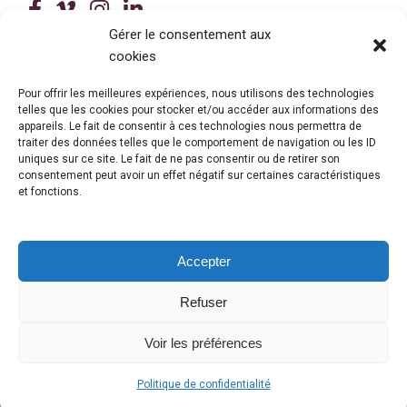
(ce lien ouvre dans une nouvelle fenê
(ce lien ouvre dans une nouvelle 
(ce lien ouvre dans une nouvel
(ce lien ouvre dans une no
Gérer le consentement aux
cookies
Tous droits réservés © 2026 Centre de services scolaire de la
Beauce-Etchemin
Politique de confidentialité
|
Accessibilité
Pour offrir les meilleures expériences, nous utilisons des technologies
Conception site web : Ubéo solutions web
(ce lien ouvre dans une nouvelle 
telles que les cookies pour stocker et/ou accéder aux informations des
appareils. Le fait de consentir à ces technologies nous permettra de
traiter des données telles que le comportement de navigation ou les ID
uniques sur ce site. Le fait de ne pas consentir ou de retirer son
consentement peut avoir un effet négatif sur certaines caractéristiques
et fonctions.
Accepter
Refuser
© Gouvernement du Québec, 2026
Voir les préférences
Politique de confidentialité
OFFICE 365
(CE LIEN OUVRE DANS UNE NOUVELLE FENÊTRE)
/
INTRANET
(CE LIEN OUVRE DANS UNE NOUVELLE FENÊTRE)
/
MES RELEVÉS
(CE LIEN OUVRE DANS UNE NOUVELLE F
/
CENTRE D'IDENTITÉ
(CE LIEN OUVRE 