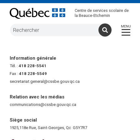
Centre de services scolaire de
la Beauce-Etchemin
Information générale
Tél. :
418 228-5541
Fax :
418 228-5549
secretariat.general@cssbe.gouv.qc.ca
(ce lien ouvre dans une nouvelle 
Relation avec les médias
communications@cssbe.gouv.qc.ca
(ce lien ouvre dans une nouvelle fe
Siège social
1925,118e Rue, Saint-Georges, Qc G5Y7R7