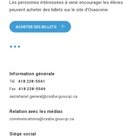
Les personnes intéressées à venir encourager les élèves
peuvent acheter des billets sur le site d’Ovascene.
(ce lien ouvre dans une nouvelle
ACHETER DES BILLETS
•
Information générale
Tél. :
418 228-5541
Fax :
418 228-5549
secretariat.general@cssbe.gouv.qc.ca
(ce lien ouvre dans une nouvelle 
Relation avec les médias
communications@cssbe.gouv.qc.ca
(ce lien ouvre dans une nouvelle fe
Siège social