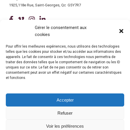
1925,118e Rue, Saint-Georges, Qc G5Y7R7
(ce lien ouvre dans une nouvelle fenê
(ce lien ouvre dans une nouvelle 
(ce lien ouvre dans une nouvel
(ce lien ouvre dans une no
Gérer le consentement aux
cookies
Tous droits réservés © 2026 Centre de services scolaire de la
Beauce-Etchemin
Politique de confidentialité
|
Accessibilité
Pour offrir les meilleures expériences, nous utilisons des technologies
telles que les cookies pour stocker et/ou accéder aux informations des
Conception site web : Ubéo solutions web
(ce lien ouvre dans une nouvelle 
appareils. Le fait de consentir à ces technologies nous permettra de
traiter des données telles que le comportement de navigation ou les ID
uniques sur ce site. Le fait de ne pas consentir ou de retirer son
consentement peut avoir un effet négatif sur certaines caractéristiques
et fonctions.
Accepter
Refuser
© Gouvernement du Québec, 2026
Voir les préférences