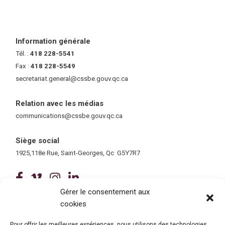
Information générale
Tél. :
418 228-5541
Fax :
418 228-5549
secretariat.general@cssbe.gouv.qc.ca
(ce lien ouvre dans une nouvelle 
Relation avec les médias
communications@cssbe.gouv.qc.ca
(ce lien ouvre dans une nouvelle fe
Siège social
1925,118e Rue, Saint-Georges, Qc G5Y7R7
(ce lien ouvre dans une nouvelle fenê
(ce lien ouvre dans une nouvelle 
(ce lien ouvre dans une nouvel
(ce lien ouvre dans une no
Gérer le consentement aux
cookies
Tous droits réservés © 2026 Centre de services scolaire de la
Beauce-Etchemin
Politique de confidentialité
|
Accessibilité
Pour offrir les meilleures expériences, nous utilisons des technologies