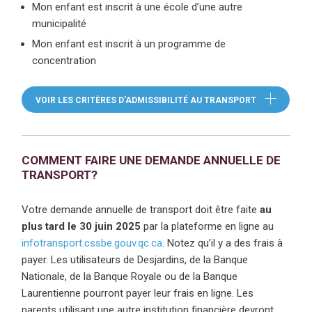
Mon enfant est inscrit à une école d’une autre
municipalité
Mon enfant est inscrit à un programme de
concentration
VOIR LES CRITÈRES D’ADMISSIBILITÉ AU TRANSPORT
(CE LIEN OU
COMMENT FAIRE UNE DEMANDE ANNUELLE DE
TRANSPORT?
Votre demande annuelle de transport doit être faite
au
plus tard le 30 juin 2025
par la plateforme en ligne au
infotransport.cssbe.gouv.qc.ca
(ce lien ouvre dans une nouvelle
. Notez qu’il y a des frais à
payer. Les utilisateurs de Desjardins, de la Banque
Nationale, de la Banque Royale ou de la Banque
Laurentienne pourront payer leur frais en ligne. Les
parents utilisant une autre institution financière devront