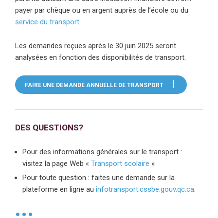
payer par chèque ou en argent auprès de l’école ou du
service du transport
(ce lien ouvre dans une nouvelle fenêtre)
.
Les demandes reçues après le 30 juin 2025 seront
analysées en fonction des disponibilités de transport.
FAIRE UNE DEMANDE ANNUELLE DE TRANSPORT
(CE LIEN OUVRE D
DES QUESTIONS?
Pour des informations générales sur le transport :
visitez la page Web «
Transport scolaire
(ce lien ouvre dans 
»
Pour toute question : faites une demande sur la
plateforme en ligne au
infotransport.cssbe.gouv.qc.ca
(ce lie
.
•