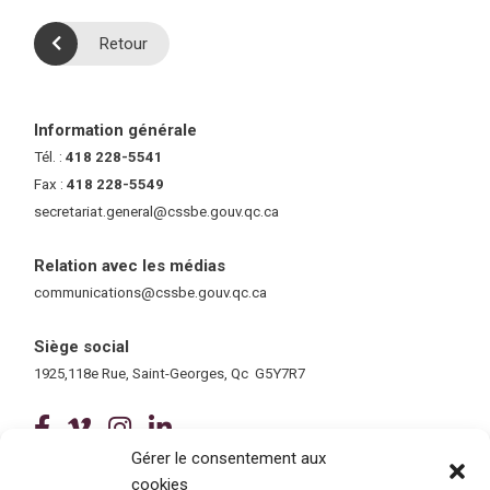
Retour
Information générale
Tél. :
418 228-5541
Fax :
418 228-5549
secretariat.general@cssbe.gouv.qc.ca
(ce lien ouvre dans une nouvelle 
Relation avec les médias
communications@cssbe.gouv.qc.ca
(ce lien ouvre dans une nouvelle fe
Siège social
1925,118e Rue, Saint-Georges, Qc G5Y7R7
(ce lien ouvre dans une nouvelle fenê
(ce lien ouvre dans une nouvelle 
(ce lien ouvre dans une nouvel
(ce lien ouvre dans une no
Gérer le consentement aux
cookies
Tous droits réservés © 2026 Centre de services scolaire de la