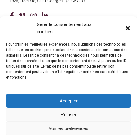
1925,118e Rue, Saint-Georges, Qc G5Y7R7
(ce lien ouvre dans une nouvelle fenê
(ce lien ouvre dans une nouvelle 
(ce lien ouvre dans une nouvel
(ce lien ouvre dans une no
Gérer le consentement aux
cookies
Tous droits réservés © 2026 Centre de services scolaire de la
Beauce-Etchemin
Politique de confidentialité
|
Accessibilité
Pour offrir les meilleures expériences, nous utilisons des technologies
telles que les cookies pour stocker et/ou accéder aux informations des
Conception site web : Ubéo solutions web
(ce lien ouvre dans une nouvelle 
appareils. Le fait de consentir à ces technologies nous permettra de
traiter des données telles que le comportement de navigation ou les ID
uniques sur ce site. Le fait de ne pas consentir ou de retirer son
consentement peut avoir un effet négatif sur certaines caractéristiques
et fonctions.
Accepter
Refuser
© Gouvernement du Québec, 2026
Voir les préférences