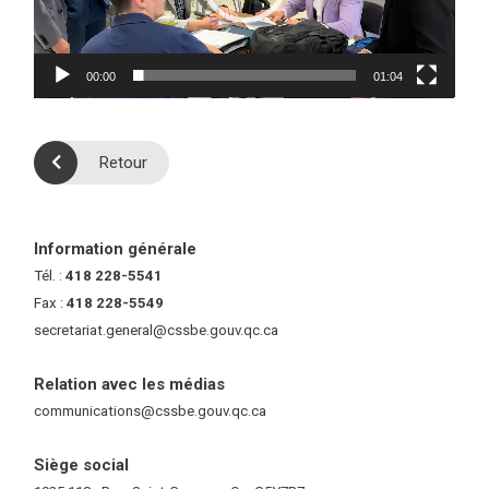
00:00
01:04
Retour
Information générale
Tél. :
418 228-5541
Fax :
418 228-5549
secretariat.general@cssbe.gouv.qc.ca
(ce lien ouvre dans une nouvelle 
Relation avec les médias
communications@cssbe.gouv.qc.ca
(ce lien ouvre dans une nouvelle fe
Siège social