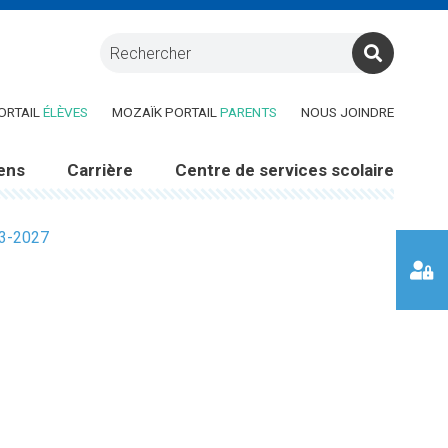
RE DANS UNE NOUVELLE FENÊTRE)
(CE LIEN OUVRE DANS UNE NOUVELLE FENÊTRE)
(CE LIEN OUVRE DANS UNE 
ORTAIL
ÉLÈVES
MOZAÏK PORTAIL
PARENTS
NOUS JOINDRE
ens
Carrière
Centre de services scolaire
23-2027