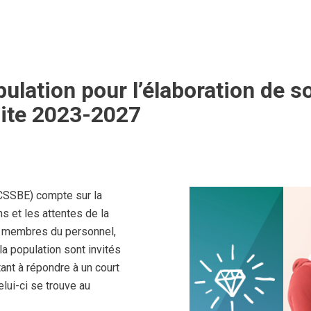
pulation pour l’élaboration de 
site 2023-2027
(CSSBE) compte sur la
s et les attentes de la
es membres du personnel,
la population sont invités
tant à répondre à un court
lui-ci se trouve au
ouvelle fenêtre)