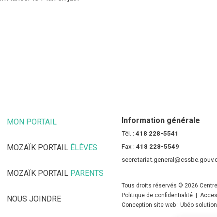
une nouvelle fenêtre)
Information générale
MON PORTAIL
(CE LIEN OUVRE DANS UNE NOUVELLE FENÊT
Tél. :
418 228-5541
MOZAÏK PORTAIL
ÉLÈVES
(CE LIEN OUVRE DANS UNE NOUV
Fax :
418 228-5549
secretariat.general@cssbe.gouv.
MOZAÏK PORTAIL
PARENTS
(CE LIEN OUVRE DANS UNE NOU
Tous droits réservés © 2026 Centre
Politique de confidentialité
|
Access
NOUS JOINDRE
Conception site web : Ubéo solutio