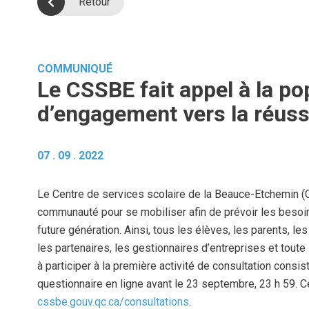
Retour
COMMUNIQUÉ
Le CSSBE fait appel à la po
d’engagement vers la réus
07 . 09 . 2022
Le Centre de services scolaire de la Beauce-Etchemin 
communauté pour se mobiliser afin de prévoir les besoin
future génération.
Ainsi, tous les élèves, les parents, l
les partenaires, les gestionnaires d’entreprises et toute 
à participer à la première activité de consultation consis
questionnaire en ligne avant le 23 septembre, 23 h 59. Ce
cssbe.gouv.qc.ca/consultations
(ce lien ouvre dans une n
.