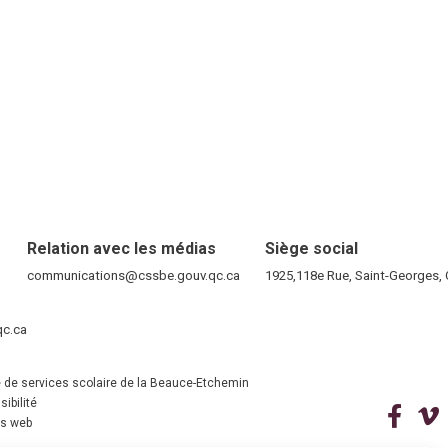
Relation avec les médias
Siège social
RE)
communications@cssbe.gouv.qc.ca
(ce lien ouvre dans une nouvelle fen
1925,118e Rue, Saint-Georges
ELLE FENÊTRE)
qc.ca
(ce lien ouvre dans une nouvelle fenêtre)
VELLE FENÊTRE)
 de services scolaire de la Beauce-Etchemin
ibilité
(ce 
ns web
(ce lien ouvre dans une nouvelle fenêtre)