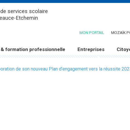
de services scolaire
Beauce-Etchemin
(CE LIEN OUV
MON PORTAIL
MOZAÏK P
 & formation professionnelle
Entreprises
Citoy
laboration de son nouveau Plan d’engagement vers la réussite 20