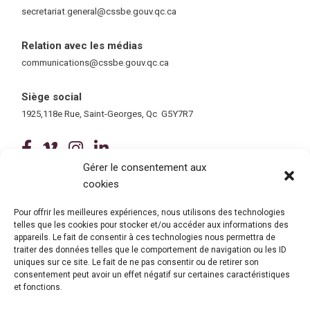
secretariat.general@cssbe.gouv.qc.ca
(ce lien ouvre dans une nouvelle 
Relation avec les médias
communications@cssbe.gouv.qc.ca
(ce lien ouvre dans une nouvelle fe
Siège social
1925,118e Rue, Saint-Georges, Qc G5Y7R7
(ce lien ouvre dans une nouvelle fenê
(ce lien ouvre dans une nouvelle 
(ce lien ouvre dans une nouvel
(ce lien ouvre dans une no
Gérer le consentement aux
cookies
Tous droits réservés © 2026 Centre de services scolaire de la
Beauce-Etchemin
Politique de confidentialité
|
Accessibilité
Pour offrir les meilleures expériences, nous utilisons des technologies
telles que les cookies pour stocker et/ou accéder aux informations des
Conception site web : Ubéo solutions web
(ce lien ouvre dans une nouvelle 
appareils. Le fait de consentir à ces technologies nous permettra de
traiter des données telles que le comportement de navigation ou les ID
uniques sur ce site. Le fait de ne pas consentir ou de retirer son
consentement peut avoir un effet négatif sur certaines caractéristiques
et fonctions.