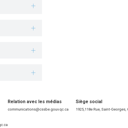
Relation avec les médias
Siège social
RE)
communications@cssbe.gouv.qc.ca
(ce lien ouvre dans une nouvelle fen
1925,118e Rue, Saint-Georges
ELLE FENÊTRE)
qc.ca
(ce lien ouvre dans une nouvelle fenêtre)