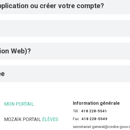
pplication ou créer votre compte?
rsion Web)?
ée
Information générale
MON PORTAIL
(CE LIEN OUVRE DANS UNE NOUVELLE FENÊT
Tél. :
418 228-5541
MOZAÏK PORTAIL
ÉLÈVES
(CE LIEN OUVRE DANS UNE NOUV
Fax :
418 228-5549
secretariat.general@cssbe.gouv.