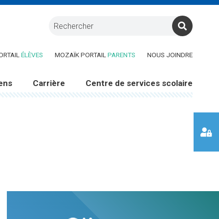
RE DANS UNE NOUVELLE FENÊTRE)
(CE LIEN OUVRE DANS UNE NOUVELLE FENÊTRE)
(CE LIEN OUVRE DANS UNE 
ORTAIL
ÉLÈVES
MOZAÏK PORTAIL
PARENTS
NOUS JOINDRE
ens
Carrière
Centre de services scolaire