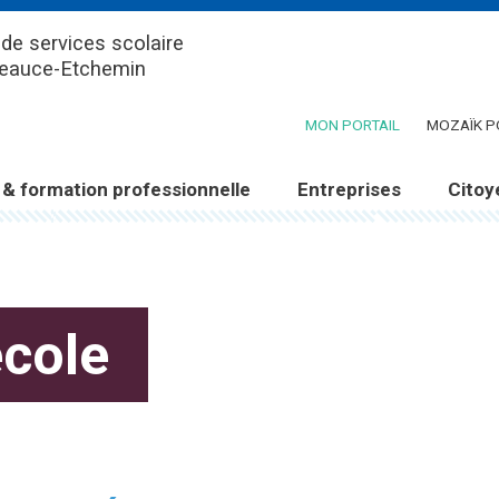
de services scolaire
Beauce-Etchemin
(CE LIEN OUV
MON PORTAIL
MOZAÏK P
 & formation professionnelle
Entreprises
Citoy
école