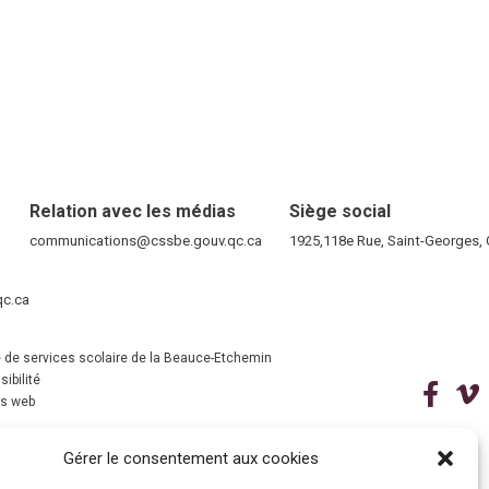
Relation avec les médias
Siège social
RE)
communications@cssbe.gouv.qc.ca
(ce lien ouvre dans une nouvelle fen
1925,118e Rue, Saint-Georges
ELLE FENÊTRE)
qc.ca
(ce lien ouvre dans une nouvelle fenêtre)
VELLE FENÊTRE)
 de services scolaire de la Beauce-Etchemin
ibilité
(ce 
ns web
(ce lien ouvre dans une nouvelle fenêtre)
Gérer le consentement aux cookies