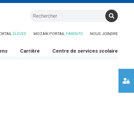
RE DANS UNE NOUVELLE FENÊTRE)
(CE LIEN OUVRE DANS UNE NOUVELLE FENÊTRE)
(CE LIEN OUVRE DANS UNE 
ORTAIL
ÉLÈVES
MOZAÏK PORTAIL
PARENTS
NOUS JOINDRE
ens
Carrière
Centre de services scolaire