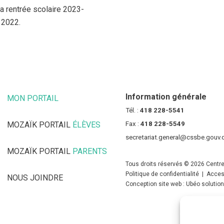
la rentrée scolaire 2023-
 2022.
Information générale
MON PORTAIL
(CE LIEN OUVRE DANS UNE NOUVELLE FENÊT
Tél. :
418 228-5541
MOZAÏK PORTAIL
ÉLÈVES
(CE LIEN OUVRE DANS UNE NOUV
Fax :
418 228-5549
secretariat.general@cssbe.gouv.
MOZAÏK PORTAIL
PARENTS
(CE LIEN OUVRE DANS UNE NOU
Tous droits réservés © 2026 Centre
Politique de confidentialité
|
Access
NOUS JOINDRE
Conception site web : Ubéo solutio