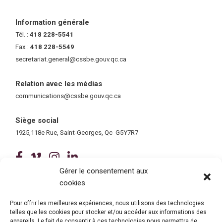
Information générale
Tél. :
418 228-5541
Fax :
418 228-5549
secretariat.general@cssbe.gouv.qc.ca
(ce lien ouvre dans une nouvelle 
Relation avec les médias
communications@cssbe.gouv.qc.ca
(ce lien ouvre dans une nouvelle fe
Siège social
1925,118e Rue, Saint-Georges, Qc G5Y7R7
(ce lien ouvre dans une nouvelle fenê
(ce lien ouvre dans une nouvelle 
(ce lien ouvre dans une nouvel
(ce lien ouvre dans une no
Gérer le consentement aux
cookies
Tous droits réservés © 2026 Centre de services scolaire de la
Beauce-Etchemin
Politique de confidentialité
|
Accessibilité
Pour offrir les meilleures expériences, nous utilisons des technologies
Conception site web : Ubéo solutions web
(ce lien ouvre dans une nouvelle 
telles que les cookies pour stocker et/ou accéder aux informations des
appareils. Le fait de consentir à ces technologies nous permettra de