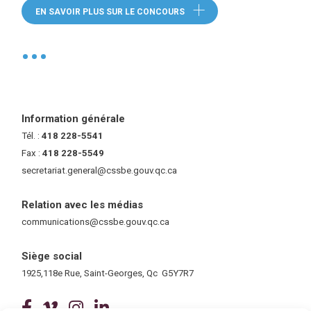
(ce lien ouvre dans 
EN SAVOIR PLUS SUR LE CONCOURS
•
Information générale
Tél. :
418 228-5541
Fax :
418 228-5549
secretariat.general@cssbe.gouv.qc.ca
(ce lien ouvre dans une nouvelle 
Relation avec les médias
communications@cssbe.gouv.qc.ca
(ce lien ouvre dans une nouvelle fe
Siège social
1925,118e Rue, Saint-Georges, Qc G5Y7R7
(ce lien ouvre dans une nouvelle fenê
(ce lien ouvre dans une nouvelle 
(ce lien ouvre dans une nouvel
(ce lien ouvre dans une no