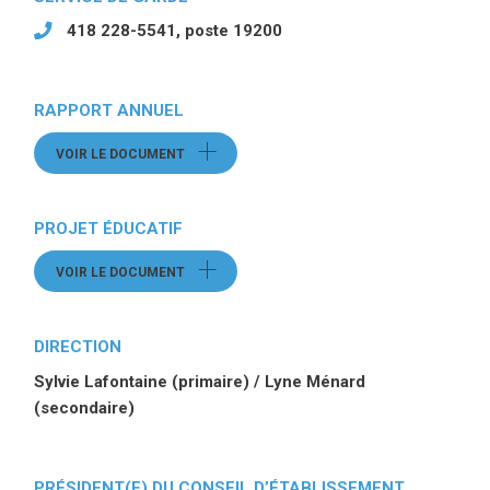
418 228-5541, poste 19200
RAPPORT ANNUEL
VOIR LE DOCUMENT
(CE LIEN OUVRE UN FICHIER)
PROJET ÉDUCATIF
VOIR LE DOCUMENT
(CE LIEN OUVRE UN FICHIER)
DIRECTION
Sylvie Lafontaine (primaire) / Lyne Ménard
(secondaire)
PRÉSIDENT(E) DU CONSEIL D’ÉTABLISSEMENT