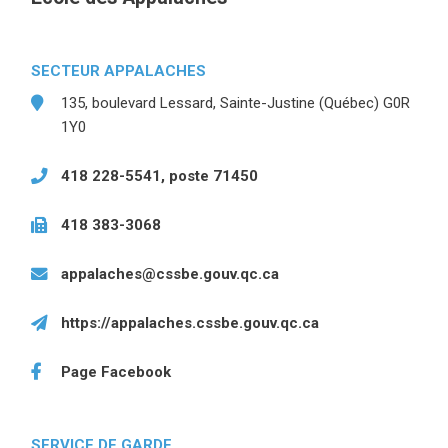
SECTEUR APPALACHES
135, boulevard Lessard, Sainte-Justine (Québec) G0R
1Y0
418 228-5541, poste 71450
418 383-3068
appalaches@cssbe.gouv.qc.ca
https://appalaches.cssbe.gouv.qc.ca
(ce lien ouvre dans
Page Facebook
(ce lien ouvre dans une nouvelle fenêtre)
SERVICE DE GARDE