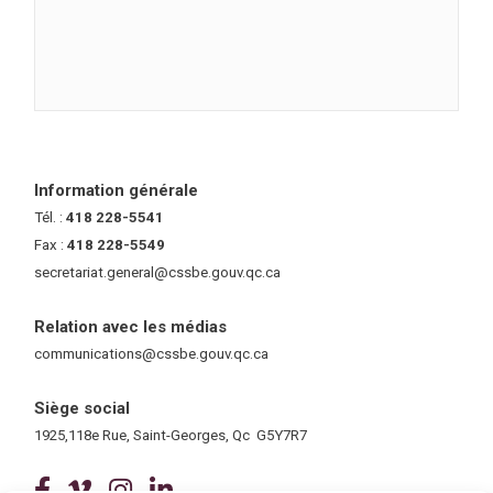
Information générale
Tél. :
418 228-5541
Fax :
418 228-5549
secretariat.general@cssbe.gouv.qc.ca
(ce lien ouvre dans une nouvelle 
Relation avec les médias
communications@cssbe.gouv.qc.ca
(ce lien ouvre dans une nouvelle fe
Siège social
1925,118e Rue, Saint-Georges, Qc G5Y7R7
(ce lien ouvre dans une nouvelle fenê
(ce lien ouvre dans une nouvelle 
(ce lien ouvre dans une nouvel
(ce lien ouvre dans une no