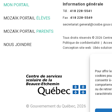
Information générale
MON PORTAIL
(CE LIEN OUVRE DANS UNE NOUVELLE FENÊT
Tél. :
418 228-5541
MOZAÏK PORTAIL
ÉLÈVES
(CE LIEN OUVRE DANS UNE NOUV
Fax :
418 228-5549
secretariat.general@cssbe.gouv.
MOZAÏK PORTAIL
PARENTS
(CE LIEN OUVRE DANS UNE NOU
Tous droits réservés © 2026 Centre
Politique de confidentialité
|
Access
NOUS JOINDRE
Conception site web : Ubéo solutio
Pour offrir 
cookies pour
consentir à 
comportement
ou de retire
caractéristi
© Gouvernement du Québec, 2026