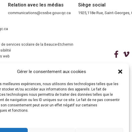
Relation avec les médias
Siège social
RE)
communications@cssbe.gouv.qc.ca
(ce lien ouvre dans une nouvelle fen
1925,118e Rue, Saint-Georges
ELLE FENÊTRE)
qc.ca
(ce lien ouvre dans une nouvelle fenêtre)
VELLE FENÊTRE)
 de services scolaire de la Beauce-Etchemin
ibilité
(ce 
ns web
(ce lien ouvre dans une nouvelle fenêtre)
Gérer le consentement aux cookies
les meilleures expériences, nous utilisons des technologies telles que les
 stocker et/ou accéder aux informations des appareils. Le fait de
ces technologies nous permettra de traiter des données telles que le
 de navigation ou les ID uniques sur ce site. Le fait de ne pas consentir
r son consentement peut avoir un effet négatif sur certaines
ques et fonctions.