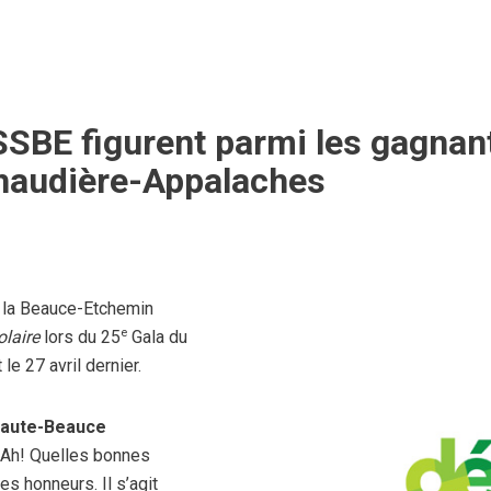
SSBE figurent parmi les gagnant
haudière-Appalaches
e la Beauce-Etchemin
e
olaire
lors du 25
Gala du
e 27 avril dernier.
 Haute-Beauce
! Ah! Quelles bonnes
s honneurs. Il s’agit