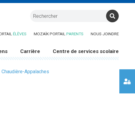
RE DANS UNE NOUVELLE FENÊTRE)
(CE LIEN OUVRE DANS UNE NOUVELLE FENÊTRE)
(CE LIEN OUVRE DANS UNE 
ORTAIL
ÉLÈVES
MOZAÏK PORTAIL
PARENTS
NOUS JOINDRE
ens
Carrière
Centre de services scolaire
re Chaudière-Appalaches