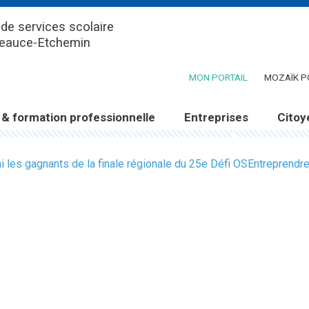
de services scolaire
Beauce-Etchemin
(CE LIEN OUV
MON PORTAIL
MOZAÏK P
 & formation professionnelle
Entreprises
Citoy
mi les gagnants de la finale régionale du 25e Défi OSEntreprend