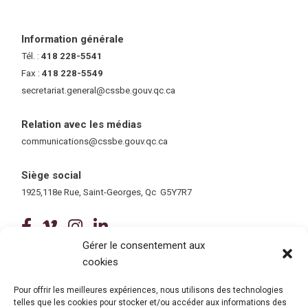
Information générale
Tél. :
418 228-5541
Fax :
418 228-5549
secretariat.general@cssbe.gouv.qc.ca
(ce lien ouvre dans une nouvelle 
Relation avec les médias
communications@cssbe.gouv.qc.ca
(ce lien ouvre dans une nouvelle fe
Siège social
1925,118e Rue, Saint-Georges, Qc G5Y7R7
(ce lien ouvre dans une nouvelle fenê
(ce lien ouvre dans une nouvelle 
(ce lien ouvre dans une nouvel
(ce lien ouvre dans une no
Gérer le consentement aux
cookies
Tous droits réservés © 2026 Centre de services scolaire de la
Beauce-Etchemin
Politique de confidentialité
|
Accessibilité
Pour offrir les meilleures expériences, nous utilisons des technologies
telles que les cookies pour stocker et/ou accéder aux informations des
Conception site web : Ubéo solutions web
(ce lien ouvre dans une nouvelle 