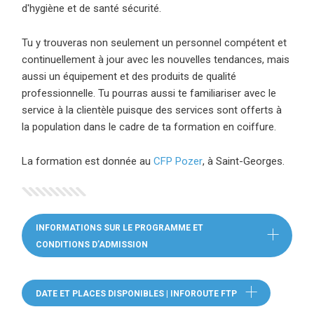
d'hygiène et de santé sécurité.
Tu y trouveras non seulement un personnel compétent et
continuellement à jour avec les nouvelles tendances, mais
aussi un équipement et des produits de qualité
professionnelle. Tu pourras aussi te familiariser avec le
service à la clientèle puisque des services sont offerts à
la population dans le cadre de ta formation en coiffure.
La formation est donnée au
CFP Pozer
(ce lien ouvre dans une 
, à Saint-Georges.
INFORMATIONS SUR LE PROGRAMME ET
CONDITIONS D’ADMISSION
(CE LIEN OUVRE DANS UNE NOUVELLE F
DATE ET PLACES DISPONIBLES | INFOROUTE FTP
(CE LIEN OUVRE 