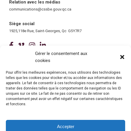
Relation avec les médias
communications@cssbe.gouv.qc.ca
(ce lien ouvre dans une nouvelle fe
Siège social
1925,118e Rue, Saint-Georges, Qc G5Y7R7
(ce lien ouvre dans une nouvelle fenê
(ce lien ouvre dans une nouvelle 
(ce lien ouvre dans une nouvel
(ce lien ouvre dans une no
Gérer le consentement aux
cookies
Tous droits réservés © 2026 Centre de services scolaire de la
Beauce-Etchemin
Politique de confidentialité
|
Accessibilité
Pour offrir les meilleures expériences, nous utilisons des technologies
Conception site web : Ubéo solutions web
(ce lien ouvre dans une nouvelle 
telles que les cookies pour stocker et/ou accéder aux informations des
appareils. Le fait de consentir à ces technologies nous permettra de
traiter des données telles que le comportement de navigation ou les ID
uniques sur ce site. Le fait de ne pas consentir ou de retirer son
consentement peut avoir un effet négatif sur certaines caractéristiques
et fonctions.
Accepter