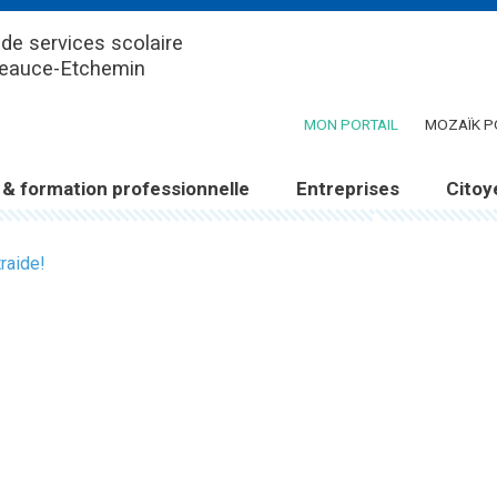
de services scolaire
Beauce-Etchemin
(CE LIEN OUV
MON PORTAIL
MOZAÏK P
 & formation professionnelle
Entreprises
Citoy
raide!