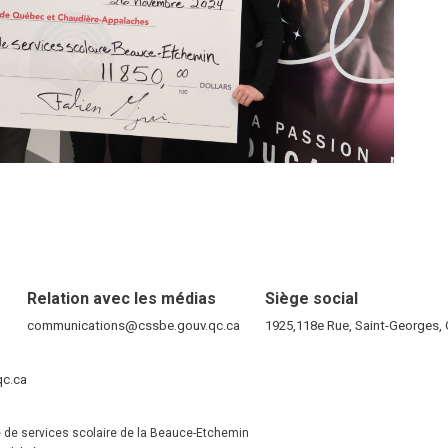
Relation avec les médias
Siège social
RE)
communications@cssbe.gouv.qc.ca
(ce lien ouvre dans une nouvelle fen
1925,118e Rue, Saint-Georges
ELLE FENÊTRE)
qc.ca
(ce lien ouvre dans une nouvelle fenêtre)
VELLE FENÊTRE)
 de services scolaire de la Beauce-Etchemin