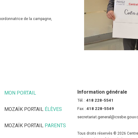
coordonnatrice de la campagne,
Information générale
MON PORTAIL
(CE LIEN OUVRE DANS UNE NOUVELLE FENÊT
Tél. :
418 228-5541
MOZAÏK PORTAIL
ÉLÈVES
(CE LIEN OUVRE DANS UNE NOUV
Fax :
418 228-5549
secretariat.general@cssbe.gouv.
MOZAÏK PORTAIL
PARENTS
(CE LIEN OUVRE DANS UNE NOU
Tous droits réservés © 2026 Centre