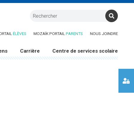
RE DANS UNE NOUVELLE FENÊTRE)
(CE LIEN OUVRE DANS UNE NOUVELLE FENÊTRE)
(CE LIEN OUVRE DANS UNE 
ORTAIL
ÉLÈVES
MOZAÏK PORTAIL
PARENTS
NOUS JOINDRE
ens
Carrière
Centre de services scolaire