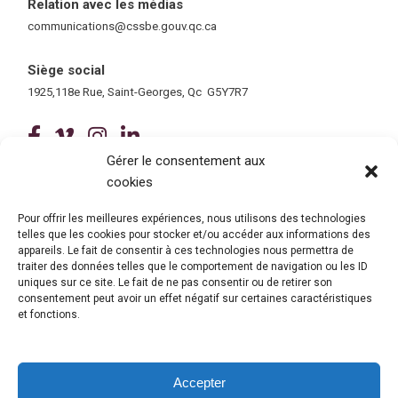
Relation avec les médias
communications@cssbe.gouv.qc.ca
(ce lien ouvre dans une nouvelle fe
Siège social
1925,118e Rue, Saint-Georges, Qc G5Y7R7
(ce lien ouvre dans une nouvelle fenê
(ce lien ouvre dans une nouvelle 
(ce lien ouvre dans une nouvel
(ce lien ouvre dans une no
Gérer le consentement aux
cookies
Tous droits réservés © 2026 Centre de services scolaire de la
Beauce-Etchemin
Politique de confidentialité
|
Accessibilité
Pour offrir les meilleures expériences, nous utilisons des technologies
telles que les cookies pour stocker et/ou accéder aux informations des
Conception site web : Ubéo solutions web
(ce lien ouvre dans une nouvelle 
appareils. Le fait de consentir à ces technologies nous permettra de
traiter des données telles que le comportement de navigation ou les ID
uniques sur ce site. Le fait de ne pas consentir ou de retirer son
consentement peut avoir un effet négatif sur certaines caractéristiques
et fonctions.
Accepter