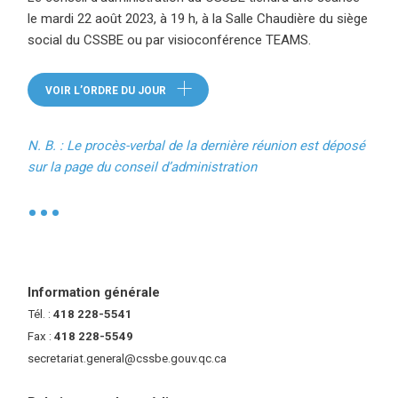
le mardi 22 août 2023, à 19 h, à la Salle Chaudière du siège
social du CSSBE ou par visioconférence TEAMS.
(ce lien ouvre dans une nouvelle
VOIR L’ORDRE DU JOUR
N. B. : Le procès-verbal de la dernière réunion est déposé
sur la page du conseil d’administration
(ce lien ouvre dans une 
•
Information générale
Tél. :
418 228-5541
Fax :
418 228-5549
secretariat.general@cssbe.gouv.qc.ca
(ce lien ouvre dans une nouvelle 