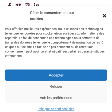
(ce lien ouvre dans une nouvelle fenê
(ce lien ouvre dans une nouvelle 
(ce lien ouvre dans une nouvel
(ce lien ouvre dans une no
Gérer le consentement aux
cookies
Tous droits réservés © 2026 Centre de services scolaire de la
Beauce-Etchemin
Politique de confidentialité
|
Accessibilité
Pour offrir les meilleures expériences, nous utilisons des technologies
telles que les cookies pour stocker et/ou accéder aux informations des
Conception site web : Ubéo solutions web
(ce lien ouvre dans une nouvelle 
appareils. Le fait de consentir à ces technologies nous permettra de
traiter des données telles que le comportement de navigation ou les ID
uniques sur ce site. Le fait de ne pas consentir ou de retirer son
consentement peut avoir un effet négatif sur certaines caractéristiques
et fonctions.
Accepter
Refuser
© Gouvernement du Québec, 2026
Voir les préférences
Politique de confidentialité
OFFICE 365
(CE LIEN OUVRE DANS UNE NOUVELLE FENÊTRE)
/
INTRANET
(CE LIEN OUVRE DANS UNE NOUVELLE FENÊTRE)
/
MES RELEVÉS
(CE LIEN OUVRE DANS UNE NOUVELLE F
/
CENTRE D'IDENTITÉ
(CE LIEN OUVRE 