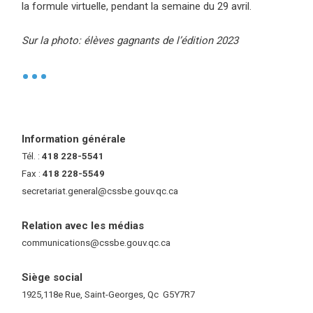
la formule virtuelle, pendant la semaine du 29 avril.
Sur la photo: élèves gagnants de l’édition 2023
•
Information générale
Tél. :
418 228-5541
Fax :
418 228-5549
secretariat.general@cssbe.gouv.qc.ca
(ce lien ouvre dans une nouvelle 
Relation avec les médias
communications@cssbe.gouv.qc.ca
(ce lien ouvre dans une nouvelle fe
Siège social
1925,118e Rue, Saint-Georges, Qc G5Y7R7