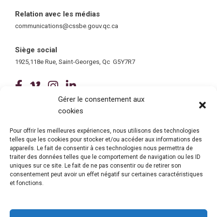
Relation avec les médias
communications@cssbe.gouv.qc.ca
(ce lien ouvre dans une nouvelle fe
Siège social
1925,118e Rue, Saint-Georges, Qc G5Y7R7
(ce lien ouvre dans une nouvelle fenê
(ce lien ouvre dans une nouvelle 
(ce lien ouvre dans une nouvel
(ce lien ouvre dans une no
Gérer le consentement aux
cookies
Tous droits réservés © 2026 Centre de services scolaire de la
Beauce-Etchemin
Politique de confidentialité
|
Accessibilité
Pour offrir les meilleures expériences, nous utilisons des technologies
telles que les cookies pour stocker et/ou accéder aux informations des
Conception site web : Ubéo solutions web
(ce lien ouvre dans une nouvelle 
appareils. Le fait de consentir à ces technologies nous permettra de
traiter des données telles que le comportement de navigation ou les ID
uniques sur ce site. Le fait de ne pas consentir ou de retirer son
consentement peut avoir un effet négatif sur certaines caractéristiques
et fonctions.