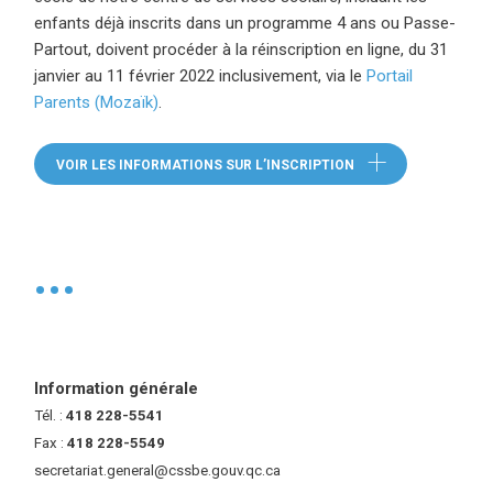
enfants déjà inscrits dans un programme 4 ans ou Passe-
Partout, doivent procéder à la réinscription en ligne, du 31
janvier au 11 février 2022 inclusivement, via le
Portail
Parents (Mozaïk)
(ce lien ouvre dans une nouvelle fenêtre)
.
VOIR LES INFORMATIONS SUR L’INSCRIPTION
•
Information générale
Tél. :
418 228-5541
Fax :
418 228-5549
secretariat.general@cssbe.gouv.qc.ca
(ce lien ouvre dans une nouvelle 