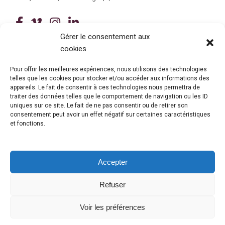
(ce lien ouvre dans une nouvelle fenê
(ce lien ouvre dans une nouvelle 
(ce lien ouvre dans une nouvel
(ce lien ouvre dans une no
Gérer le consentement aux
cookies
Tous droits réservés © 2026 Centre de services scolaire de la
Beauce-Etchemin
Politique de confidentialité
|
Accessibilité
Pour offrir les meilleures expériences, nous utilisons des technologies
telles que les cookies pour stocker et/ou accéder aux informations des
Conception site web : Ubéo solutions web
(ce lien ouvre dans une nouvelle 
appareils. Le fait de consentir à ces technologies nous permettra de
traiter des données telles que le comportement de navigation ou les ID
uniques sur ce site. Le fait de ne pas consentir ou de retirer son
consentement peut avoir un effet négatif sur certaines caractéristiques
et fonctions.
Accepter
Refuser
© Gouvernement du Québec, 2026
Voir les préférences