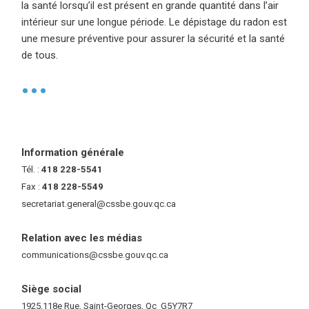
la santé lorsqu’il est présent en grande quantité dans l’air
intérieur sur une longue période. Le dépistage du radon est
une mesure préventive pour assurer la sécurité et la santé
de tous.
•
Information générale
Tél. :
418 228-5541
Fax :
418 228-5549
secretariat.general@cssbe.gouv.qc.ca
(ce lien ouvre dans une nouvelle 
Relation avec les médias
communications@cssbe.gouv.qc.ca
(ce lien ouvre dans une nouvelle fe
Siège social
1925,118e Rue, Saint-Georges, Qc G5Y7R7