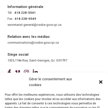
Information générale
Tél. :
418 228-5541
Fax :
418 228-5549
secretariat.general@cssbe.gouv.qc.ca
(ce lien ouvre dans une nouvelle 
Relation avec les médias
communications@cssbe.gouv.qc.ca
(ce lien ouvre dans une nouvelle fe
Siège social
1925,118e Rue, Saint-Georges, Qc G5Y7R7
(ce lien ouvre dans une nouvelle fenê
(ce lien ouvre dans une nouvelle 
(ce lien ouvre dans une nouvel
(ce lien ouvre dans une no
Gérer le consentement aux
cookies
Tous droits réservés © 2026 Centre de services scolaire de la
Beauce-Etchemin
Politique de confidentialité
|
Accessibilité
Pour offrir les meilleures expériences, nous utilisons des technologies
Conception site web : Ubéo solutions web
(ce lien ouvre dans une nouvelle 
telles que les cookies pour stocker et/ou accéder aux informations des
appareils. Le fait de consentir à ces technologies nous permettra de
traiter des données telles que le comportement de navigation ou les ID