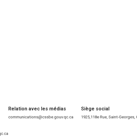
Relation avec les médias
Siège social
RE)
communications@cssbe.gouv.qc.ca
(ce lien ouvre dans une nouvelle fen
1925,118e Rue, Saint-Georges
ELLE FENÊTRE)
qc.ca
(ce lien ouvre dans une nouvelle fenêtre)