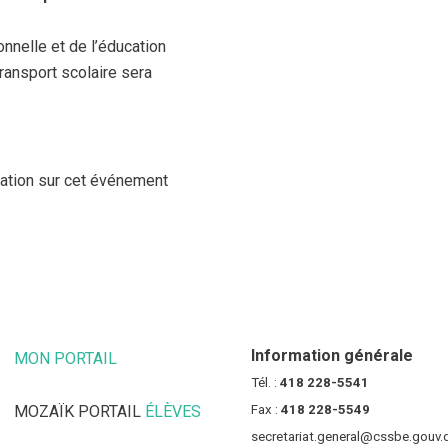
nnelle et de l’éducation
transport scolaire sera
ation sur cet événement
Information générale
MON PORTAIL
(CE LIEN OUVRE DANS UNE NOUVELLE FENÊT
Tél. :
418 228-5541
MOZAÏK PORTAIL
ÉLÈVES
(CE LIEN OUVRE DANS UNE NOUV
Fax :
418 228-5549
secretariat.general@cssbe.gouv.