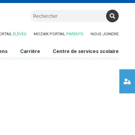
RE DANS UNE NOUVELLE FENÊTRE)
(CE LIEN OUVRE DANS UNE NOUVELLE FENÊTRE)
(CE LIEN OUVRE DANS UNE 
ORTAIL
ÉLÈVES
MOZAÏK PORTAIL
PARENTS
NOUS JOINDRE
ens
Carrière
Centre de services scolaire