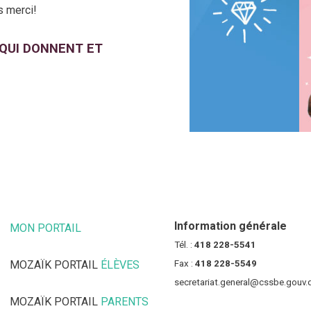
s merci!
 QUI DONNENT ET
Information générale
MON PORTAIL
(CE LIEN OUVRE DANS UNE NOUVELLE FENÊT
Tél. :
418 228-5541
MOZAÏK PORTAIL
ÉLÈVES
(CE LIEN OUVRE DANS UNE NOUV
Fax :
418 228-5549
secretariat.general@cssbe.gouv.
MOZAÏK PORTAIL
PARENTS
(CE LIEN OUVRE DANS UNE NOU