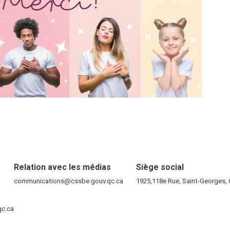
Relation avec les médias
Siège social
RE)
communications@cssbe.gouv.qc.ca
(ce lien ouvre dans une nouvelle fen
1925,118e Rue, Saint-Georges
ELLE FENÊTRE)
qc.ca
(ce lien ouvre dans une nouvelle fenêtre)
VELLE FENÊTRE)