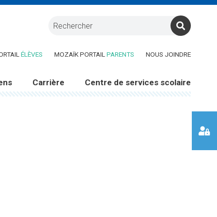
RE DANS UNE NOUVELLE FENÊTRE)
(CE LIEN OUVRE DANS UNE NOUVELLE FENÊTRE)
(CE LIEN OUVRE DANS UNE 
ORTAIL
ÉLÈVES
MOZAÏK PORTAIL
PARENTS
NOUS JOINDRE
ens
Carrière
Centre de services scolaire