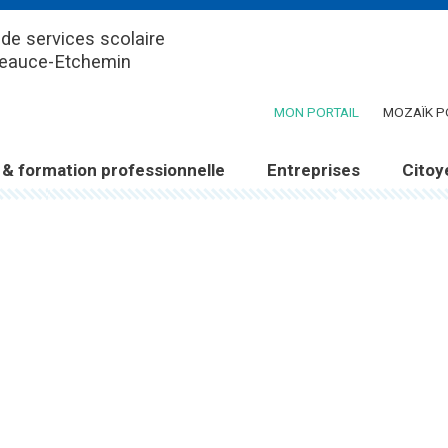
de services scolaire
Beauce-Etchemin
(CE LIEN OUV
MON PORTAIL
MOZAÏK P
 & formation professionnelle
Entreprises
Citoy