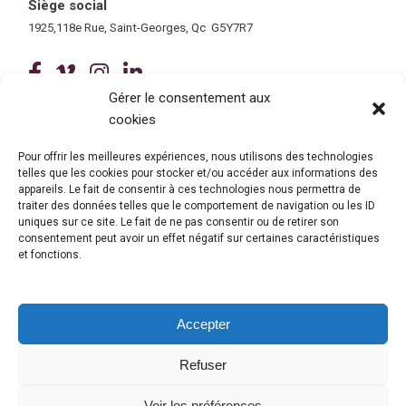
Siège social
1925,118e Rue, Saint-Georges, Qc G5Y7R7
(ce lien ouvre dans une nouvelle fenê
(ce lien ouvre dans une nouvelle 
(ce lien ouvre dans une nouvel
(ce lien ouvre dans une no
Gérer le consentement aux
cookies
Tous droits réservés © 2026 Centre de services scolaire de la
Beauce-Etchemin
Politique de confidentialité
|
Accessibilité
Pour offrir les meilleures expériences, nous utilisons des technologies
telles que les cookies pour stocker et/ou accéder aux informations des
Conception site web : Ubéo solutions web
(ce lien ouvre dans une nouvelle 
appareils. Le fait de consentir à ces technologies nous permettra de
traiter des données telles que le comportement de navigation ou les ID
uniques sur ce site. Le fait de ne pas consentir ou de retirer son
consentement peut avoir un effet négatif sur certaines caractéristiques
et fonctions.
Accepter
Refuser
© Gouvernement du Québec, 2026
Voir les préférences