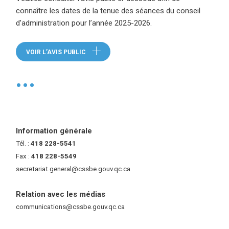
connaître les dates de la tenue des séances du conseil
d’administration pour l’année 2025-2026.
VOIR L’AVIS PUBLIC
(CE LIEN OUVRE DANS UNE NOUVELLE FENÊTRE
•
Information générale
Tél. :
418 228-5541
Fax :
418 228-5549
secretariat.general@cssbe.gouv.qc.ca
(ce lien ouvre dans une nouvelle 
Relation avec les médias
communications@cssbe.gouv.qc.ca
(ce lien ouvre dans une nouvelle fe