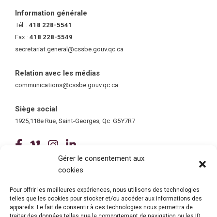
Information générale
Tél. :
418 228-5541
Fax :
418 228-5549
secretariat.general@cssbe.gouv.qc.ca
(ce lien ouvre dans une nouvelle 
Relation avec les médias
communications@cssbe.gouv.qc.ca
(ce lien ouvre dans une nouvelle fe
Siège social
1925,118e Rue, Saint-Georges, Qc G5Y7R7
(ce lien ouvre dans une nouvelle fenê
(ce lien ouvre dans une nouvelle 
(ce lien ouvre dans une nouvel
(ce lien ouvre dans une no
Gérer le consentement aux
cookies
Tous droits réservés © 2026 Centre de services scolaire de la
Beauce-Etchemin
Politique de confidentialité
|
Accessibilité
Pour offrir les meilleures expériences, nous utilisons des technologies
Conception site web : Ubéo solutions web
(ce lien ouvre dans une nouvelle 
telles que les cookies pour stocker et/ou accéder aux informations des
appareils. Le fait de consentir à ces technologies nous permettra de
traiter des données telles que le comportement de navigation ou les ID