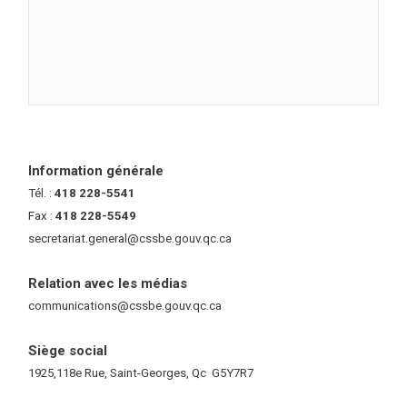
Information générale
Tél. :
418 228-5541
Fax :
418 228-5549
secretariat.general@cssbe.gouv.qc.ca
(ce lien ouvre dans une nouvelle 
Relation avec les médias
communications@cssbe.gouv.qc.ca
(ce lien ouvre dans une nouvelle fe
Siège social
1925,118e Rue, Saint-Georges, Qc G5Y7R7