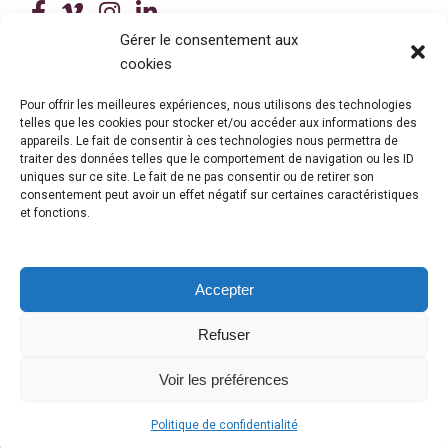
(ce lien ouvre dans une nouvelle fenê
(ce lien ouvre dans une nouvelle 
(ce lien ouvre dans une nouvel
(ce lien ouvre dans une no
Gérer le consentement aux
cookies
Tous droits réservés © 2026 Centre de services scolaire de la
Beauce-Etchemin
Politique de confidentialité
|
Accessibilité
Pour offrir les meilleures expériences, nous utilisons des technologies
Conception site web : Ubéo solutions web
(ce lien ouvre dans une nouvelle 
telles que les cookies pour stocker et/ou accéder aux informations des
appareils. Le fait de consentir à ces technologies nous permettra de
traiter des données telles que le comportement de navigation ou les ID
uniques sur ce site. Le fait de ne pas consentir ou de retirer son
consentement peut avoir un effet négatif sur certaines caractéristiques
et fonctions.
Accepter
Refuser
© Gouvernement du Québec, 2026
Voir les préférences
Politique de confidentialité
OFFICE 365
(CE LIEN OUVRE DANS UNE NOUVELLE FENÊTRE)
/
INTRANET
(CE LIEN OUVRE DANS UNE NOUVELLE FENÊTRE)
/
MES RELEVÉS
(CE LIEN OUVRE DANS UNE NOUVELLE F
/
CENTRE D'IDENTITÉ
(CE LIEN OUVRE 