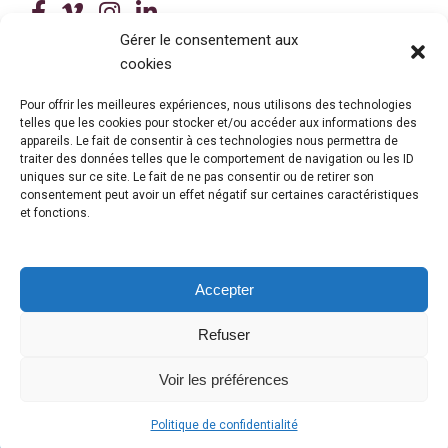
(ce lien ouvre dans une nouvelle fenê
(ce lien ouvre dans une nouvelle 
(ce lien ouvre dans une nouvel
(ce lien ouvre dans une no
Gérer le consentement aux
cookies
Tous droits réservés © 2026 Centre de services scolaire de la
Beauce-Etchemin
Politique de confidentialité
|
Accessibilité
Pour offrir les meilleures expériences, nous utilisons des technologies
Conception site web : Ubéo solutions web
(ce lien ouvre dans une nouvelle 
telles que les cookies pour stocker et/ou accéder aux informations des
appareils. Le fait de consentir à ces technologies nous permettra de
traiter des données telles que le comportement de navigation ou les ID
uniques sur ce site. Le fait de ne pas consentir ou de retirer son
consentement peut avoir un effet négatif sur certaines caractéristiques
et fonctions.
Accepter
Refuser
© Gouvernement du Québec, 2026
Voir les préférences
Politique de confidentialité
OFFICE 365
(CE LIEN OUVRE DANS UNE NOUVELLE FENÊTRE)
/
INTRANET
(CE LIEN OUVRE DANS UNE NOUVELLE FENÊTRE)
/
MES RELEVÉS
(CE LIEN OUVRE DANS UNE NOUVELLE F
/
CENTRE D'IDENTITÉ
(CE LIEN OUVRE 