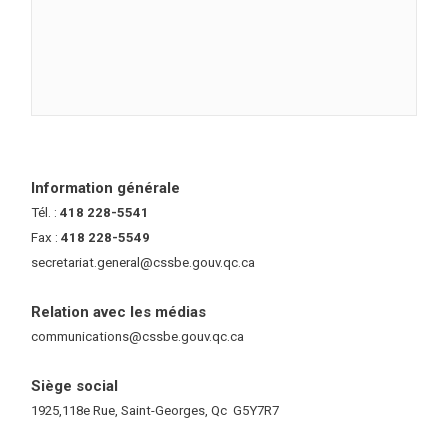
Information générale
Tél. :
418 228-5541
Fax :
418 228-5549
secretariat.general@cssbe.gouv.qc.ca
(ce lien ouvre dans une nouvelle 
Relation avec les médias
communications@cssbe.gouv.qc.ca
(ce lien ouvre dans une nouvelle fe
Siège social
1925,118e Rue, Saint-Georges, Qc G5Y7R7