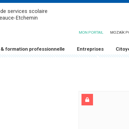
de services scolaire
Beauce-Etchemin
(CE LIEN OUV
MON PORTAIL
MOZAÏK P
 & formation professionnelle
Entreprises
Citoy