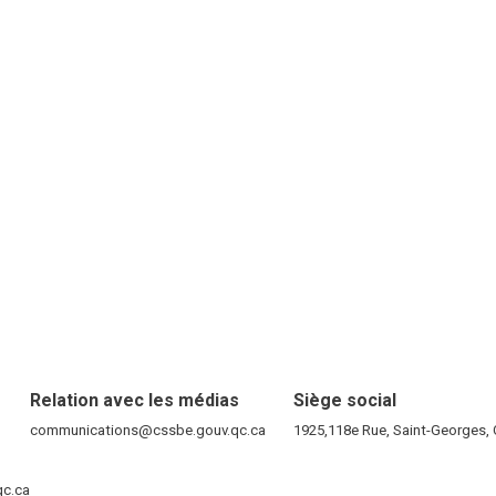
Relation avec les médias
Siège social
RE)
communications@cssbe.gouv.qc.ca
(ce lien ouvre dans une nouvelle fen
1925,118e Rue, Saint-Georges
ELLE FENÊTRE)
qc.ca
(ce lien ouvre dans une nouvelle fenêtre)