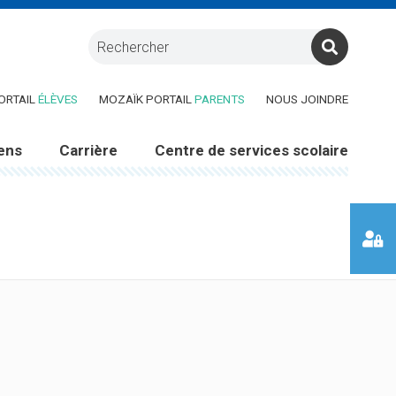
RE DANS UNE NOUVELLE FENÊTRE)
(CE LIEN OUVRE DANS UNE NOUVELLE FENÊTRE)
(CE LIEN OUVRE DANS UNE 
ORTAIL
ÉLÈVES
MOZAÏK PORTAIL
PARENTS
NOUS JOINDRE
ens
Carrière
Centre de services scolaire