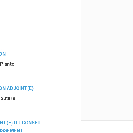
ION
 Plante
ON ADJOINT(E)
Couture
NT(E) DU CONSEIL
LISSEMENT