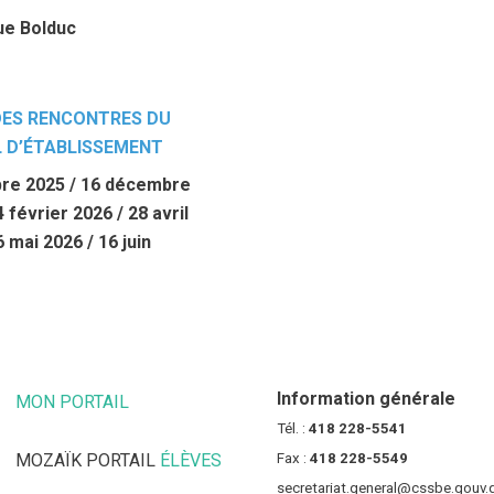
ue Bolduc
DES RENCONTRES DU
L D’ÉTABLISSEMENT
bre 2025 / 16 décembre
 février 2026 / 28 avril
6 mai 2026 / 16 juin
Information générale
MON PORTAIL
(CE LIEN OUVRE DANS UNE NOUVELLE FENÊT
Tél. :
418 228-5541
MOZAÏK PORTAIL
ÉLÈVES
(CE LIEN OUVRE DANS UNE NOUV
Fax :
418 228-5549
secretariat.general@cssbe.gouv.