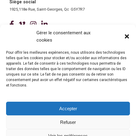
Siège social
1925,118e Rue, Saint-Georges, Qc G5Y7R7
(ce lien ouvre dans une nouvelle fenê
(ce lien ouvre dans une nouvelle 
(ce lien ouvre dans une nouvel
(ce lien ouvre dans une no
Gérer le consentement aux
cookies
Tous droits réservés © 2026 Centre de services scolaire de la
Beauce-Etchemin
Politique de confidentialité
|
Accessibilité
Pour offrir les meilleures expériences, nous utilisons des technologies
telles que les cookies pour stocker et/ou accéder aux informations des
Conception site web : Ubéo solutions web
(ce lien ouvre dans une nouvelle 
appareils. Le fait de consentir à ces technologies nous permettra de
traiter des données telles que le comportement de navigation ou les ID
uniques sur ce site. Le fait de ne pas consentir ou de retirer son
consentement peut avoir un effet négatif sur certaines caractéristiques
et fonctions.
Accepter
Refuser
© Gouvernement du Québec, 2026
Voir les préférences