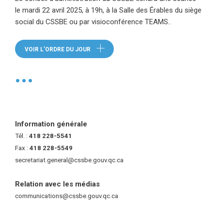
le mardi 22 avril 2025, à 19h, à la Salle des Érables du siège
social du CSSBE ou par visioconférence TEAMS..
(ce lien ouvre dans une nouvelle
VOIR L’ORDRE DU JOUR
•
Information générale
Tél. :
418 228-5541
Fax :
418 228-5549
secretariat.general@cssbe.gouv.qc.ca
(ce lien ouvre dans une nouvelle 
Relation avec les médias
communications@cssbe.gouv.qc.ca
(ce lien ouvre dans une nouvelle fe