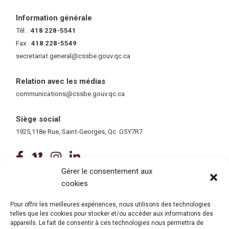
Information générale
Tél. :
418 228-5541
Fax :
418 228-5549
secretariat.general@cssbe.gouv.qc.ca
(ce lien ouvre dans une nouvelle 
Relation avec les médias
communications@cssbe.gouv.qc.ca
(ce lien ouvre dans une nouvelle fe
Siège social
1925,118e Rue, Saint-Georges, Qc G5Y7R7
(ce lien ouvre dans une nouvelle fenê
(ce lien ouvre dans une nouvelle 
(ce lien ouvre dans une nouvel
(ce lien ouvre dans une no
Gérer le consentement aux
cookies
Tous droits réservés © 2026 Centre de services scolaire de la
Beauce-Etchemin
Politique de confidentialité
|
Accessibilité
Pour offrir les meilleures expériences, nous utilisons des technologies
Conception site web : Ubéo solutions web
(ce lien ouvre dans une nouvelle 
telles que les cookies pour stocker et/ou accéder aux informations des
appareils. Le fait de consentir à ces technologies nous permettra de