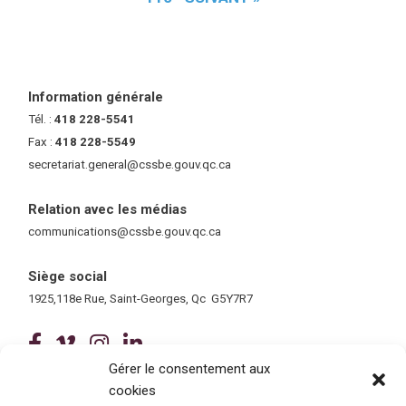
Information générale
Tél. :
418 228-5541
Fax :
418 228-5549
secretariat.general@cssbe.gouv.qc.ca
(ce lien ouvre dans une nouvelle 
Relation avec les médias
communications@cssbe.gouv.qc.ca
(ce lien ouvre dans une nouvelle fe
Siège social
1925,118e Rue, Saint-Georges, Qc G5Y7R7
(ce lien ouvre dans une nouvelle fenê
(ce lien ouvre dans une nouvelle 
(ce lien ouvre dans une nouvel
(ce lien ouvre dans une no
Gérer le consentement aux
cookies
Tous droits réservés © 2026 Centre de services scolaire de la