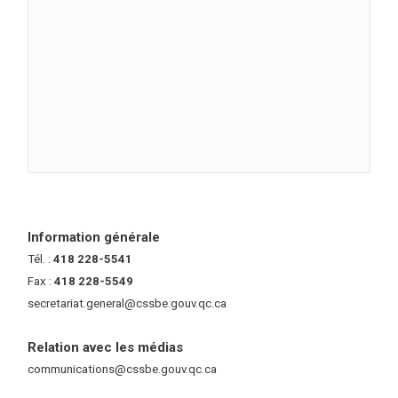
Information générale
Tél. :
418 228-5541
Fax :
418 228-5549
secretariat.general@cssbe.gouv.qc.ca
(ce lien ouvre dans une nouvelle 
Relation avec les médias
communications@cssbe.gouv.qc.ca
(ce lien ouvre dans une nouvelle fe