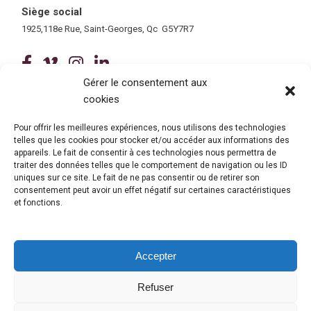
Siège social
1925,118e Rue, Saint-Georges, Qc G5Y7R7
(ce lien ouvre dans une nouvelle fenê
(ce lien ouvre dans une nouvelle 
(ce lien ouvre dans une nouvel
(ce lien ouvre dans une no
Gérer le consentement aux
cookies
Tous droits réservés © 2026 Centre de services scolaire de la
Beauce-Etchemin
Politique de confidentialité
|
Accessibilité
Pour offrir les meilleures expériences, nous utilisons des technologies
telles que les cookies pour stocker et/ou accéder aux informations des
Conception site web : Ubéo solutions web
(ce lien ouvre dans une nouvelle 
appareils. Le fait de consentir à ces technologies nous permettra de
traiter des données telles que le comportement de navigation ou les ID
uniques sur ce site. Le fait de ne pas consentir ou de retirer son
consentement peut avoir un effet négatif sur certaines caractéristiques
et fonctions.
Accepter
Refuser
© Gouvernement du Québec, 2026